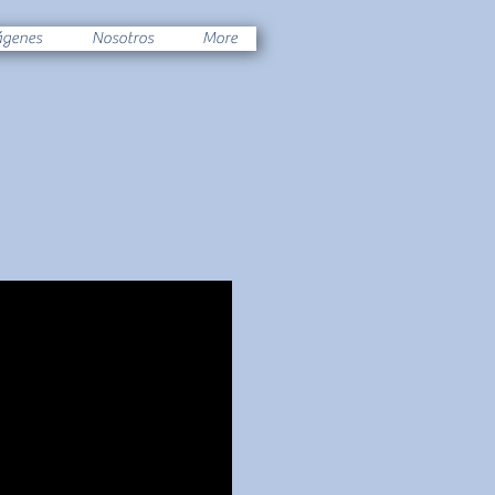
ágenes
Nosotros
More