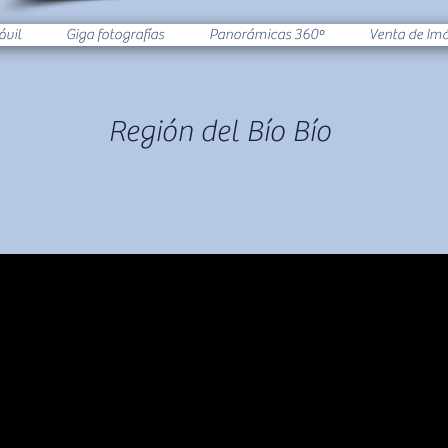
óvil
Giga fotografías
Panorámicas 360º
Venta de Im
Región del Bío Bío