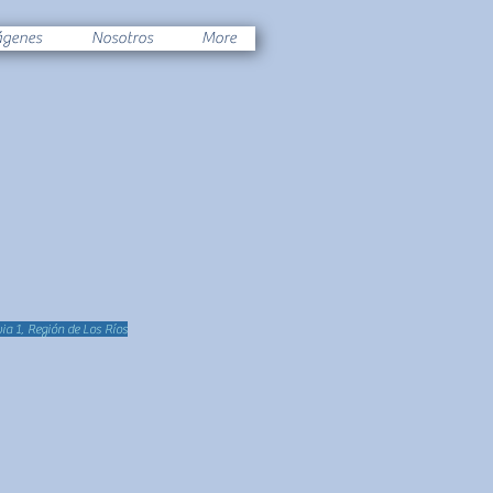
ágenes
Nosotros
More
ia 1, Región de Los Ríos