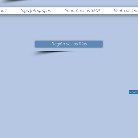
óvil
Giga fotografías
Panorámicas 360º
Venta de Im
Región de Los Ríos
Valdiv